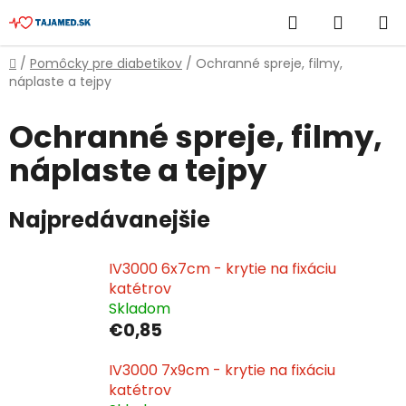
Prejsť
Hľadať
NÁKUP
na
obsah
KOŠÍK
Domov
/
Pomôcky pre diabetikov
/
Ochranné spreje, filmy,
náplaste a tejpy
Ochranné spreje, filmy,
náplaste a tejpy
Najpredávanejšie
IV3000 6x7cm - krytie na fixáciu
katétrov
Skladom
€0,85
IV3000 7x9cm - krytie na fixáciu
katétrov