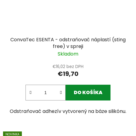
ConvaTec ESENTA - odstraňovač náplastí (sting
free) v spreji
Skladom
€16,02 bez DPH
€19,70
DO KOŠÍKA
Odstraňovač adhezív vytvorený na báze silikónu.
NOVINKA