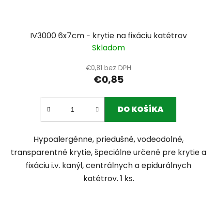
IV3000 6x7cm - krytie na fixáciu katétrov
Skladom
€0,81 bez DPH
€0,85
DO KOŠÍKA
Hypoalergénne, priedušné, vodeodolné,
transparentné krytie, špeciálne určené pre krytie a
fixáciu i.v. kanýl, centrálnych a epidurálnych
katétrov. 1 ks.