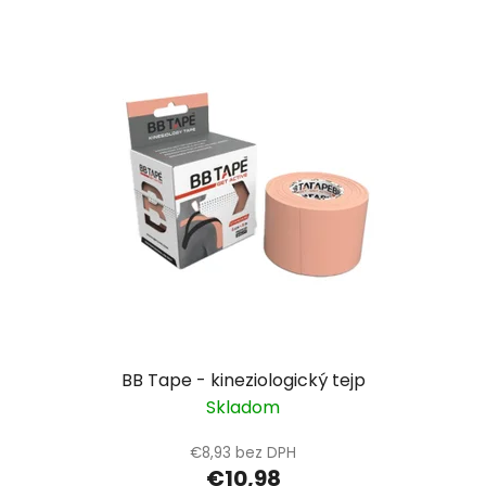
V
e
ý
p
p
r
i
o
s
d
p
u
r
k
o
t
d
o
u
v
k
t
o
v
BB Tape - kineziologický tejp
Skladom
€8,93 bez DPH
€10,98