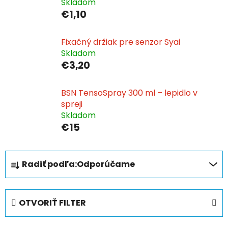
Skladom
€1,10
Fixačný držiak pre senzor Syai
Skladom
€3,20
BSN TensoSpray 300 ml – lepidlo v
spreji
Skladom
€15
R
Radiť podľa:
Odporúčame
a
d
e
OTVORIŤ FILTER
n
i