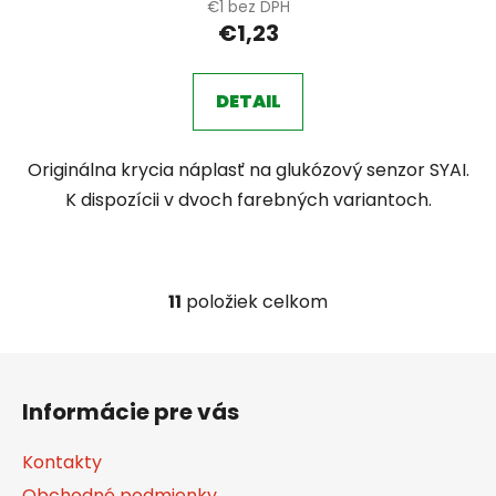
€1 bez DPH
€1,23
DETAIL
Originálna krycia náplasť na glukózový senzor SYAI.
K dispozícii v dvoch farebných variantoch.
11
položiek celkom
O
v
l
Z
á
á
d
Informácie pre vás
p
a
ä
c
Kontakty
t
i
Obchodné podmienky