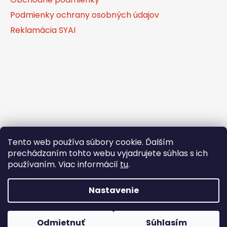
i
e
Podmienky ochrany osobných údajov
p
e
r
Reklamácia SYAI
v
k
y
v
ý
p
i
s
u
Tento web používa súbory cookie. Ďalším
prechádzaním tohto webu vyjadrujete súhlas s ich
používaním. Viac informácií
tu
.
Nastavenie
Vytvoril Shoptet
Odmietnuť
Súhlasím
Copyright 2026
TaJaMed s.r.o.
. Všetky práva