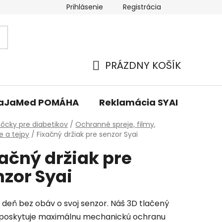
Prihlásenie
Registrácia
PRÁZDNY KOŠÍK
NÁKUPNÝ
KOŠÍK
aJaMed POMÁHA
Reklamácia SYAI
v
cky pre diabetikov
/
Ochranné spreje, filmy,
e a tejpy
/
Fixačný držiak pre senzor Syai
ačný držiak pre
nzor Syai
si deň bez obáv o svoj senzor. Náš 3D tlačený
 poskytuje maximálnu mechanickú ochranu