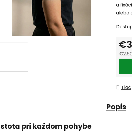
a fixác
alebo d
Dostu
€3
€2,6
Jedno
Tlač
Popis
Istota pri každom pohybe