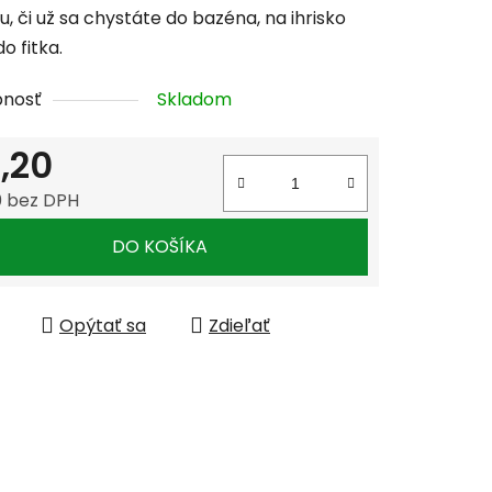
iu, či už sa chystáte do bazéna, na ihrisko
o fitka.
pnosť
Skladom
,20
0 bez DPH
tková cena:
DO KOŠÍKA
Opýtať sa
Zdieľať