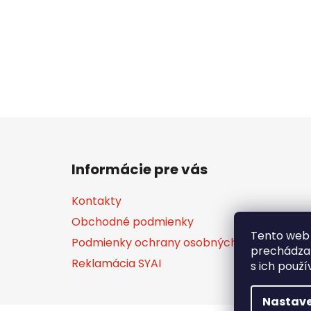
Z
á
Informácie pre vás
p
ä
Kontakty
t
Obchodné podmienky
i
Tento web 
Podmienky ochrany osobných údajov
e
prechádzan
Reklamácia SYAI
s ich použí
Nastave