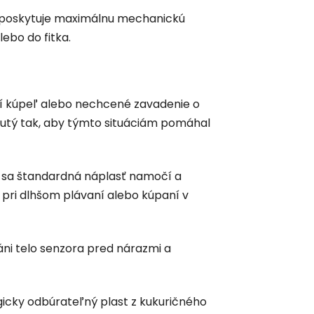
ak poskytuje maximálnu mechanickú
lebo do fitka.
hší kúpeľ alebo nechcené zavadenie o
hnutý tak, aby týmto situáciám pomáhal
dy sa štandardná náplasť namočí a
j pri dlhšom plávaní alebo kúpaní v
áni telo senzora pred nárazmi a
icky odbúrateľný plast z kukuričného