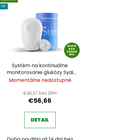
TIP
DOPR
AVA
ZADAR
MO
Systém na kontinuálne
monitorovanie glukózy Syai
(14 dňový)
Momentálne nedostupné
€46,07 bez DPH
€56,66
DETAIL
Doba použitia až 14 dní bez