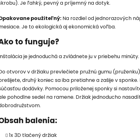
škrobu). Je ľahký, pevný a príjemný na dotyk.
Opakovane použiteľný:
Na rozdiel od jednorazových náp
mesiace. Je to ekologická aj ekonomická voľba.
Ako to funguje?
Inštalácia je jednoduchá a zvládnete ju v priebehu minúty.
Do otvorov v držiaku prevlečiete pružnú gumu (pruženku
prešijete, druhý koniec sa iba pretiahne a zašije v sponke.
súčasťou dodávky. Pomocou priloženej sponky si nastavíte
ale pohodlne sedel na ramene. Držiak jednoducho nasadít
dobrodružstvom.
Obsah balenia:
1x 3D tlačený držiak