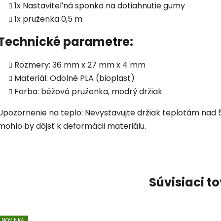
1x Nastaviteľná sponka na dotiahnutie gumy
1x pruženka 0,5 m
Technické parametre:
Rozmery: 36 mm x 27 mm x 4 mm
Materiál: Odolné PLA (bioplast)
Farba: béžová pruženka, modrý držiak
Upozornenie na teplo: Nevystavujte držiak teplotám nad 
mohlo by dôjsť k deformácii materiálu.
Súvisiaci t
NOVINKA