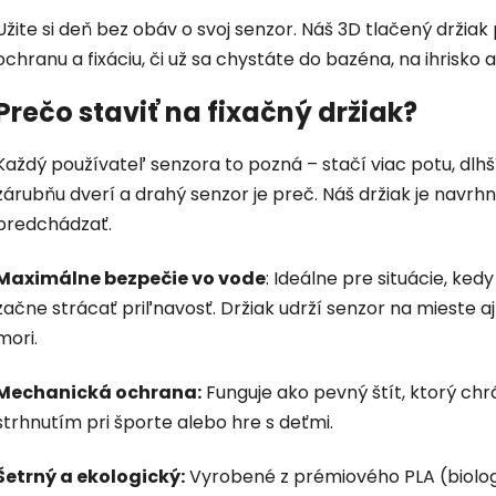
Užite si deň bez obáv o svoj senzor. Náš 3D tlačený drži
ochranu a fixáciu, či už sa chystáte do bazéna, na ihrisko a
Prečo staviť na fixačný držiak?
Každý používateľ senzora to pozná – stačí viac potu, dl
zárubňu dverí a drahý senzor je preč. Náš držiak je navr
predchádzať.
Maximálne bezpečie vo vode
: Ideálne pre situácie, ke
začne strácať priľnavosť. Držiak udrží senzor na mieste a
mori.
Mechanická ochrana:
Funguje ako pevný štít, ktorý chr
strhnutím pri športe alebo hre s deťmi.
Šetrný a ekologický:
Vyrobené z prémiového PLA (biolog