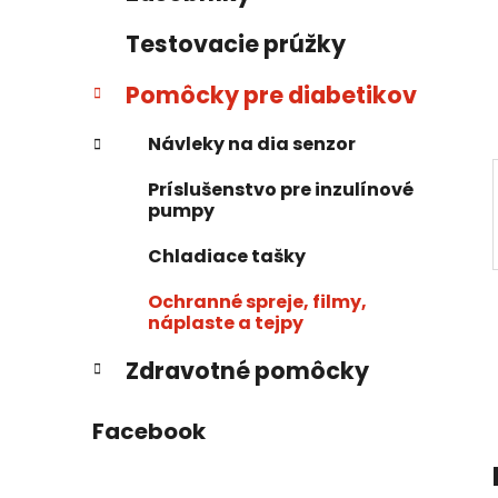
a
e
n
Testovacie prúžky
e
l
Pomôcky pre diabetikov
Návleky na dia senzor
Príslušenstvo pre inzulínové
pumpy
Chladiace tašky
Ochranné spreje, filmy,
náplaste a tejpy
Zdravotné pomôcky
Facebook