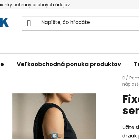
ienky ochrany osobných údajov
Reklamácia SYAI
ne
Veľkoobchodná ponuka produktov
T
Domo
/
Pomô
náplast
Fix
se
Užite 
držiak