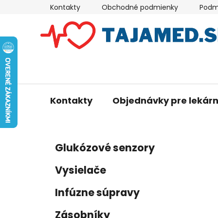
Prejsť
Kontakty
Obchodné podmienky
Podm
na
obsah
Kontakty
Objednávky pre lekár
B
K
Preskočiť
Glukózové senzory
a
kategórie
o
t
č
Vysielače
e
n
g
ý
Infúzne súpravy
ó
p
r
Zásobníky
i