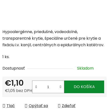
Hypoalergénne, priedušné, vodeodolné,
transparentné krytie, špeciálne určené pre krytie a
fixáciu i.v. kanýl, centrálnych a epidurálnych katétrov.
1 ks.
Dostupnosť
Skladom
€1,10
DO KOŠÍKA
€1,05 bez DPH
Jednotková cena:
Tlač
Opýtať sa
Zdieľať