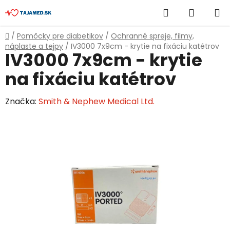
Prejsť
Hľadať
NÁKUP
na
obsah
KOŠÍK
Domov
/
Pomôcky pre diabetikov
/
Ochranné spreje, filmy,
náplaste a tejpy
/
IV3000 7x9cm - krytie na fixáciu katétrov
IV3000 7x9cm - krytie
na fixáciu katétrov
Značka:
Smith & Nephew Medical Ltd.