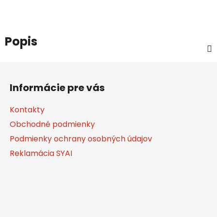
Popis
Z
á
Informácie pre vás
p
ä
Kontakty
t
Obchodné podmienky
i
Podmienky ochrany osobných údajov
e
Reklamácia SYAI