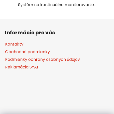
Systém na kontinuálne monitorovanie...
Z
á
Informácie pre vás
p
ä
Kontakty
t
Obchodné podmienky
i
Podmienky ochrany osobných údajov
e
Reklamácia SYAI