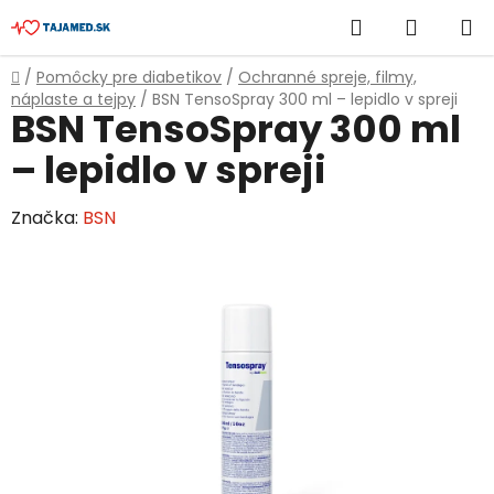
Prejsť
Hľadať
NÁKUP
na
obsah
KOŠÍK
Domov
/
Pomôcky pre diabetikov
/
Ochranné spreje, filmy,
náplaste a tejpy
/
BSN TensoSpray 300 ml – lepidlo v spreji
BSN TensoSpray 300 ml
– lepidlo v spreji
Značka:
BSN