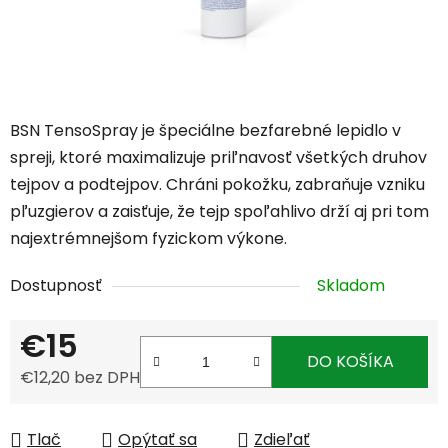
BSN TensoSpray je špeciálne bezfarebné lepidlo v
spreji, ktoré maximalizuje priľnavosť všetkých druhov
tejpov a podtejpov. Chráni pokožku, zabraňuje vzniku
pľuzgierov a zaisťuje, že tejp spoľahlivo drží aj pri tom
najextrémnejšom fyzickom výkone.
Dostupnosť
Skladom
€15
DO KOŠÍKA
€12,20 bez DPH
Jednotková cena:
Tlač
Opýtať sa
Zdieľať