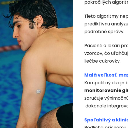
pokročilých algori
Tieto algoritmy nep
prediktívnu analýz
podrobné správy.
Pacienti a lekári pr
vzorcov, čo uľahču
liečbe cukrovky.
Malá veľkosť, ma
Kompaktný dizajn 
monitorovanie gl
zaručuje výnimočnú
dokonale integrova
Spoľahlivý a klin
Podlieha prísnemu 