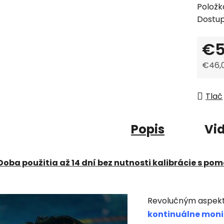
Položk
Dostu
€5
€46,
Jedno
Tlač
Popis
Vid
Doba použitia až 14 dní bez nutnosti kalibrácie s pom
Revolučným aspek
kontinuálne moni