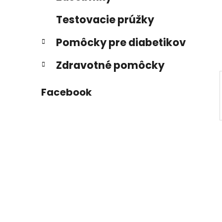
a
e
n
Testovacie prúžky
e
l
Pomôcky pre diabetikov
Zdravotné pomôcky
Facebook