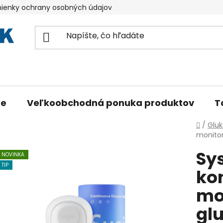
ienky ochrany osobných údajov
Reklamácia SYAI
ne
Veľkoobchodná ponuka produktov
T
Domo
/
Gluk
monitor
Sy
NOVINKA
TIP
ko
mo
glu