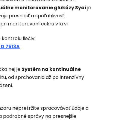
uálne monitorovanie glukózy Syai
je
voju presnosť a spoľahlivosť.
pri monitorovaní cukru v krvi.
ontrolu liečiv:
 D 7513A
aka nej je
Systém na kontinuálne
tu, od sprchovania až po intenzívny
dzení.
nzoru nepretržite spracovávať údaje a
a podrobné správy na presnejšie