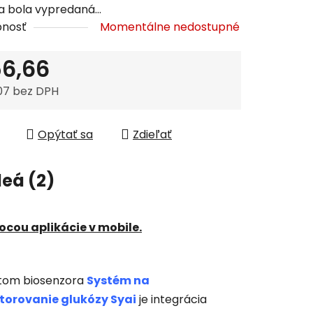
a bola vypredaná…
pnosť
Momentálne nedostupné
6,66
07 bez DPH
tková cena:
Opýtať sa
Zdieľať
eá (2)
ocou aplikácie v mobile.
tom biosenzora
Systém na
torovanie glukózy Syai
je integrácia