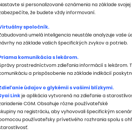
Nastavte si personalizované oznámenia na základe svojej d
zabezpečíte, že budete vždy informovaní.
Virtuálny spoločník.
Zabudovaná umelá inteligencia neustále analyzuje vaše ú
návrhy na základe vašich špecifických zvykov a potrieb.
Priama komunikácia s lekárom.
Správy prostredníctvom zdieľania informácií s lekárom. 
komunikáciu a prispôsobenie na základe indikácií poskyt
Zdieľanie údajov o glykémii s vašimi blízkymi.
Syai Link
je aplikácia vytvorená na zdieľanie a starostlivo
zariadenie CGM. Obsahuje rôzne používateľské
skupiny na registráciu, aby vyhovovali špecifickým scená
pomocou používateľsky prívetivého rozhrania spolu s ohľ
starostlivosť.