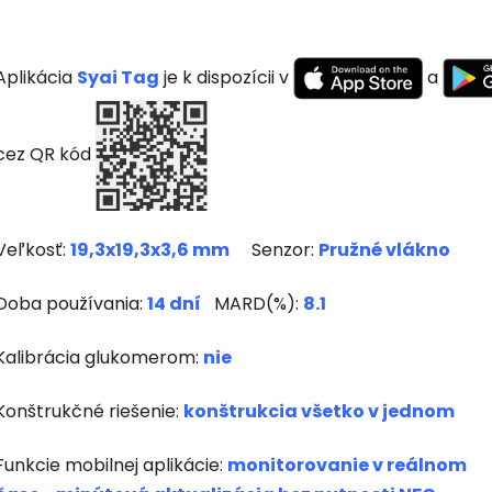
Aplikácia
Syai Tag
je k dispozícii v
a
cez QR kód
Veľkosť:
19,3x19,3x3,6 mm
Senzor:
Pružné vlákno
Doba používania:
14 dní
MARD(%):
8.1
Kalibrácia glukomerom:
nie
Konštrukčné riešenie:
konštrukcia všetko v jednom
Funkcie mobilnej aplikácie:
monitorovanie v reálnom