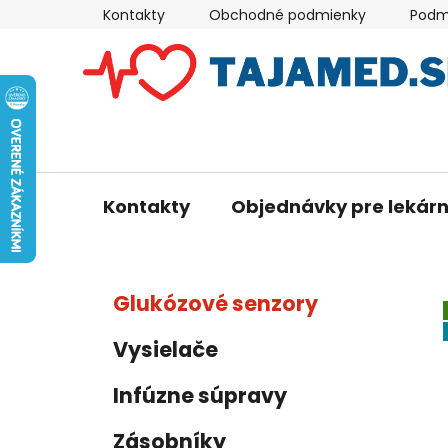
Prejsť
Kontakty
Obchodné podmienky
Podm
na
obsah
Kontakty
Objednávky pre lekár
B
K
Preskočiť
Glukózové senzory
a
kategórie
o
t
č
Vysielače
e
n
g
ý
Infúzne súpravy
ó
p
r
Zásobníky
i