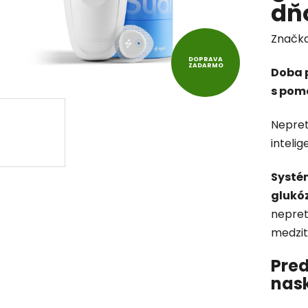
dň
Značk
DOPRAVA
ZADARMO
Doba p
s pomo
Nepret
intelig
Systé
glukóz
nepret
medzit
Pre
nask