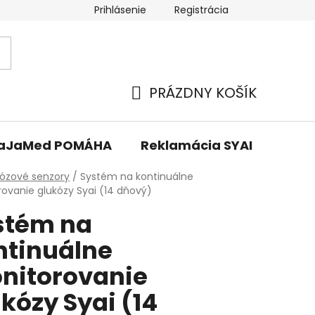
Prihlásenie
Registrácia
PRÁZDNY KOŠÍK
NÁKUPNÝ
KOŠÍK
aJaMed POMÁHA
Reklamácia SYAI
v
ózové senzory
/
Systém na kontinuálne
ovanie glukózy Syai (14 dňový)
stém na
ntinuálne
nitorovanie
kózy Syai (14