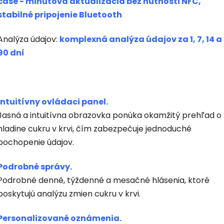
čase - minútová aktualizácia bez nutnosti NFC,
stabilné pripojenie Bluetooth
Analýza údajov:
komplexná analýza údajov za 1, 7, 14 a
90 dní
Intuitívny ovládaci panel.
Jasná a intuitívna obrazovka ponúka okamžitý prehľad o
hladine cukru v krvi, čím zabezpečuje jednoduché
pochopenie údajov.
Podrobné správy.
Podrobné denné, týždenné a mesačné hlásenia, ktoré
poskytujú analýzu zmien cukru v krvi.
Personalizované oznámenia.