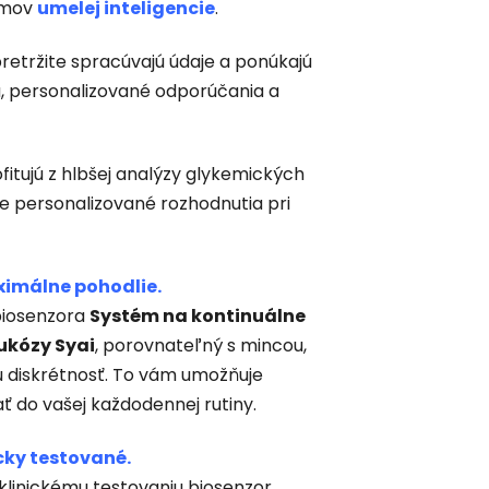
tmov
umelej inteligencie
.
retržite spracúvajú údaje a ponúkajú
u, personalizované odporúčania a
ofitujú z hlbšej analýzy glykemických
je personalizované rozhodnutia pri
ximálne pohodlie.
biosenzora
Systém na kontinuálne
ukózy Syai
, porovnateľný s mincou,
 diskrétnosť. To vám umožňuje
ť do vašej každodennej rutiny.
icky testované.
klinickému testovaniu biosenzor.