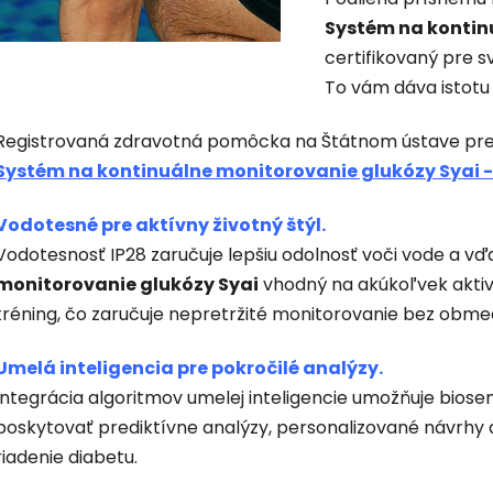
Systém na kontin
certifikovaný pre s
To vám dáva istotu 
Registrovaná zdravotná pomôcka na Štátnom ústave pre k
Systém na kontinuálne monitorovanie glukózy Syai -
Vodotesné pre aktívny životný štýl.
Vodotesnosť IP28 zaručuje lepšiu odolnosť voči vode a vď
monitorovanie glukózy Syai
vhodný na akúkoľvek aktivi
tréning, čo zaručuje nepretržité monitorovanie bez obme
Umelá inteligencia pre pokročilé analýzy.
Integrácia algoritmov umelej inteligencie umožňuje biose
poskytovať prediktívne analýzy, personalizované návrhy 
riadenie diabetu.