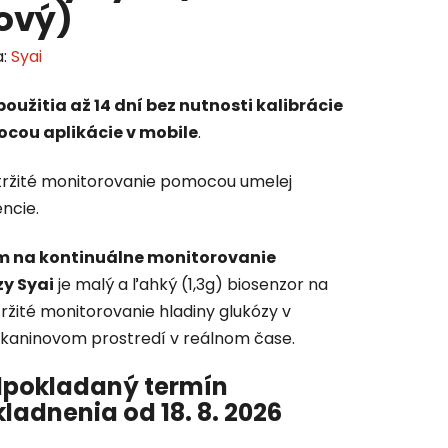
ový)
a:
Syai
oužitia až 14 dní bez nutnosti kalibrácie
cou aplikácie v mobile
.
ržité monitorovanie pomocou umelej
encie.
m na kontinuálne monitorovanie
y Syai
je malý a ľahký (1,3g) biosenzor na
ržité monitorovanie hladiny glukózy v
kaninovom prostredí v reálnom čase.
dpokladaný termín
ladnenia od 18. 8. 2026