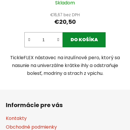
Skladom
€16,67 bez DPH
€20,50
DO KOŠÍKA
TickleFLEX nástavec na inzulínové pero, ktorý sa
nasunie na univerzálne krátke ihly a odstraňuje
bolesť, modriny a strach z vpichu.
Z
á
Informácie pre vás
p
ä
Kontakty
t
Obchodné podmienky