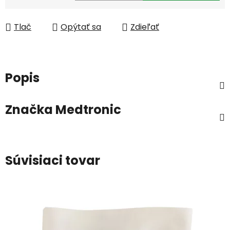
Jednotková cena:
Tlač
Opýtať sa
Zdieľať
Popis
Značka
Medtronic
Súvisiaci tovar