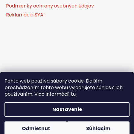
i
Podmienky ochrany osobných údajov
e
Reklamácia SYAI
Tento web používa súbory cookie. Ďalším
prechádzaním tohto webu vyjadrujete súhlas s ich
používaním. Viac informácií
tu
.
Nastavenie
Vytvoril Shoptet
Odmietnuť
Súhlasím
Copyright 2026
TaJaMed s.r.o.
. Všetky práva