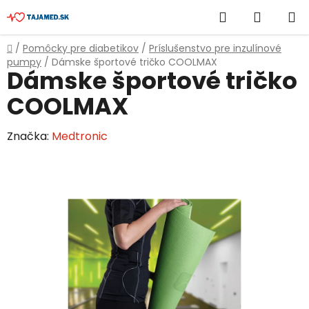
Prejsť
Hľadať
NÁKUP
na
obsah
KOŠÍK
Domov
/
Pomôcky pre diabetikov
/
Príslušenstvo pre inzulínové
pumpy
/
Dámske športové tričko COOLMAX
Dámske športové tričko
COOLMAX
Značka:
Medtronic