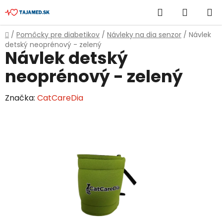
Prejsť
Hľadať
NÁKUP
na
obsah
KOŠÍK
Domov
/
Pomôcky pre diabetikov
/
Návleky na dia senzor
/
Návlek
detský neoprénový - zelený
Návlek detský
neoprénový - zelený
Značka:
CatCareDia