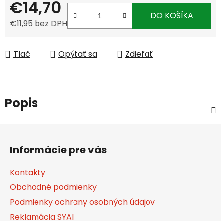
€14,70
DO KOŠÍKA
€11,95 bez DPH
Jednotková cena:
Tlač
Opýtať sa
Zdieľať
Popis
Z
á
Informácie pre vás
p
ä
Kontakty
t
Obchodné podmienky
i
Podmienky ochrany osobných údajov
e
Reklamácia SYAI