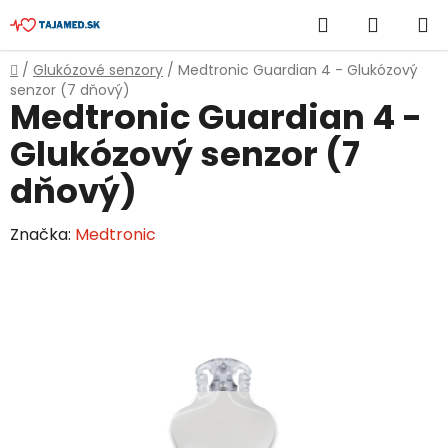
Prejsť
Hľadať
NÁKUP
na
obsah
KOŠÍK
Domov
/
Glukózové senzory
/
Medtronic Guardian 4 - Glukózový
senzor (7 dňový)
Medtronic Guardian 4 -
Glukózový senzor (7
dňový)
Značka:
Medtronic