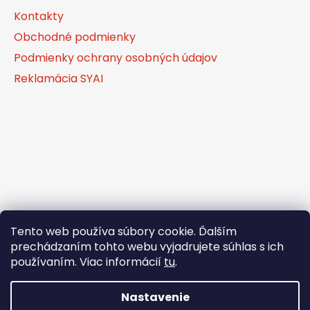
ä
Kontakty
t
Obchodné podmienky
i
Podmienky ochrany osobných údajov
e
Reklamácia SYAI
Tento web používa súbory cookie. Ďalším
prechádzaním tohto webu vyjadrujete súhlas s ich
používaním. Viac informácií
tu
.
Nastavenie