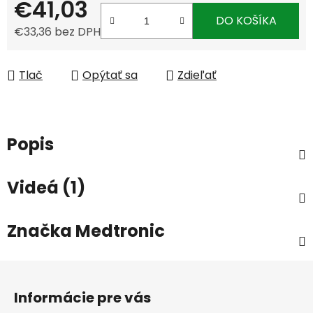
€41,03
DO KOŠÍKA
€33,36 bez DPH
Jednotková cena:
Tlač
Opýtať sa
Zdieľať
Popis
Videá (1)
Značka
Medtronic
Z
á
Informácie pre vás
p