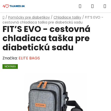
Prejsť
Hľadať
NÁKUP
na
obsah
KOŠÍK
Domov
/
Pomôcky pre diabetikov
/
Chladiace tašky
/
FIT’S EVO -
cestovná chladiaca taška pre diabetickú sadu
FIT’S EVO - cestovná
chladiaca taška pre
diabetickú sadu
Značka:
ELITE BAGS
NOVINKA