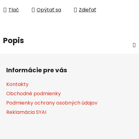
Jednotková cena:
Tlač
Opýtať sa
Zdieľať
Popis
Z
á
Informácie pre vás
p
ä
Kontakty
t
Obchodné podmienky
i
Podmienky ochrany osobných údajov
e
Reklamácia SYAI