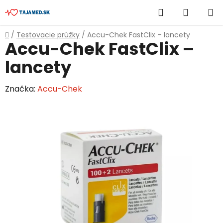
Prejsť
Hľadať
NÁKUP
na
obsah
KOŠÍK
Domov
/
Testovacie prúžky
/
Accu-Chek FastClix – lancety
Accu-Chek FastClix –
lancety
Značka:
Accu-Chek