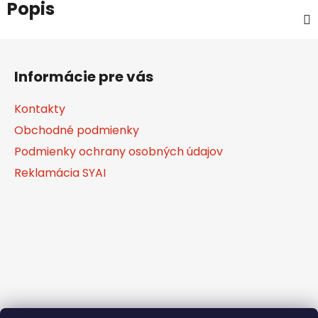
Popis
Z
á
Informácie pre vás
p
ä
Kontakty
t
Obchodné podmienky
i
Podmienky ochrany osobných údajov
e
Reklamácia SYAI